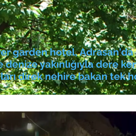
iver garden hotel, Adrasan'
e denize yakınlığıyla dere k
ları direk nehire bakan tek h