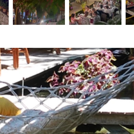
w02-transformed
arikanda_river_hotel_text
arik