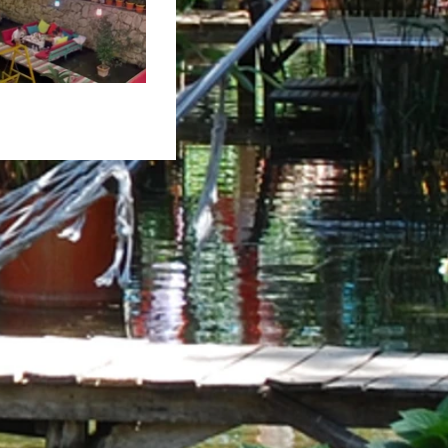
anda_river_hotel_Photo01