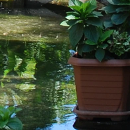
anda_river_hotel_Photo_view01
anda_river_hotel_Photo_bedroom05