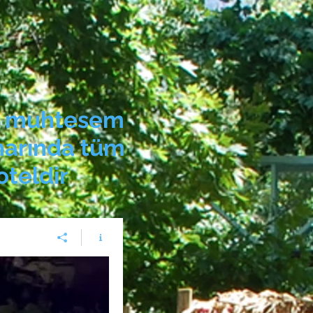
da muhtesem
enarında tüm
oteldir