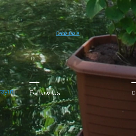
Daha fazla
rayın
Follow Us
©