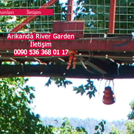
rumları
İletişim
Arikanda River Garden
İletişim
0090 536 368 01 17