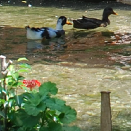
arikanda_river_hotel_Photo_vie
arikanda_river_hotel_Photo_be