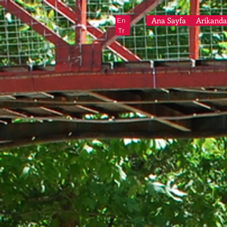
Ana Sayfa
Arikanda
En
Tr