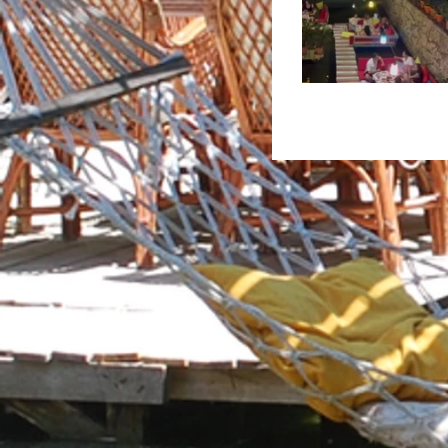
arikanda_river_hotel_Photo_vie