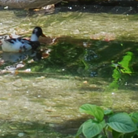
w03
arikanda_river_hotel_Photo_view02
arik
droom06
arikanda_river_hotel_Photo_bedroom07
arik