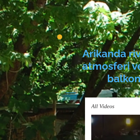
Arikanda r
atmosferi v
balkon
All Videos