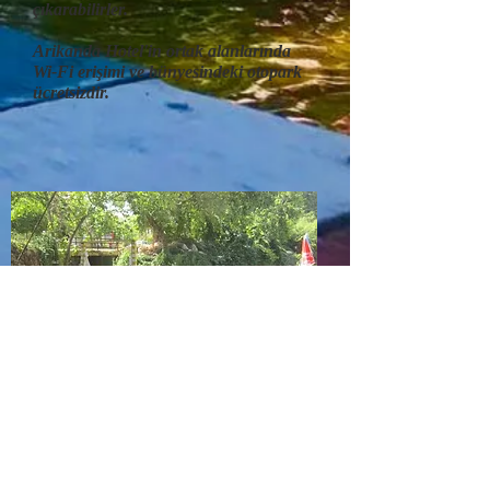
çıkarabilirler.
Arikanda Hotel'in ortak alanlarında
Wi-Fi erişimi ve bünyesindeki otopark
ücretsizdir.