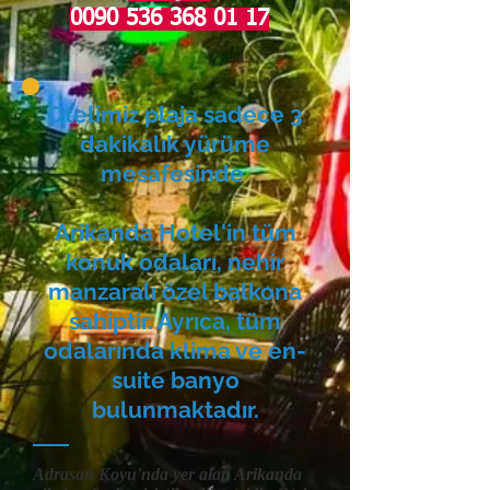
0090 536 368 01 17
Otelimiz plaja sadece 3
dakikalık yürüme
mesafesinde
Arikanda Hotel'in tüm
konuk odaları, nehir
manzaralı özel balkona
sahiptir. Ayrıca, tüm
odalarında klima ve en-
suite banyo
bulunmaktadır.
Adrasan Koyu'nda yer alan Arikanda