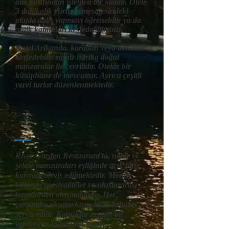
aile tarafından işletilen bir oteldir. Otele
3 dakikalık yürüme mesafesindeki
plajda dalış yapmayı öğrenebilir ya da
antik kalıntıları keşfedebilirsiniz.
Hotel Arikanda, karadan veya denizden
keşfedebileceğiniz harika doğal
manzaralar ile çevrilidir. Otelde bir
kütüphane de mevcuttur. Ayrıca çeşitli
yerel turlar düzenlenmektedir.
River Garden Restaurant'ta, nehir ve
şelale manzaraları eşliğinde açık büfe
kahvaltı servis edilmektedir. Menü
bölgesel spesiyaliteler ve uluslararası
lezzetlerden oluşmaktadır. Her
çarşamba akşamı kuzu incik kebabı
servis edilir. Konuklar zengin bir
vejetaryen menünün tadını